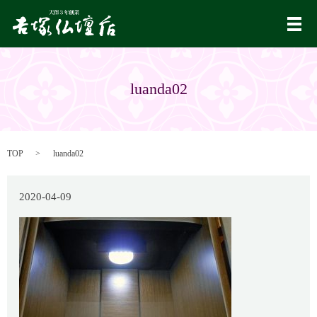
メ
luanda02
TOP
luanda02
2020-04-09