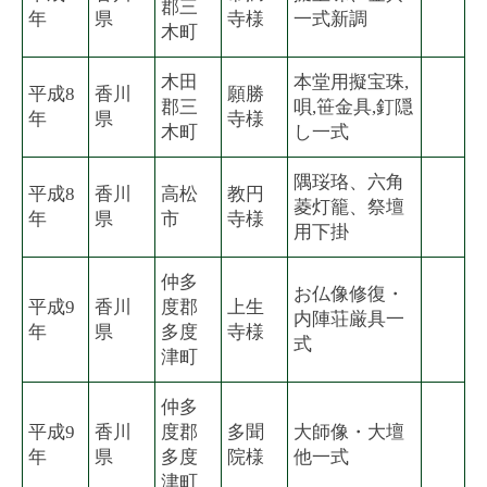
郡三
年
県
寺様
一式新調
木町
木田
本堂用擬宝珠,
平成8
香川
願勝
郡三
唄,笹金具,釘隠
年
県
寺様
木町
し一式
隅珱珞、六角
平成8
香川
高松
教円
菱灯籠、祭壇
年
県
市
寺様
用下掛
仲多
お仏像修復・
平成9
香川
度郡
上生
内陣荘厳具一
年
県
多度
寺様
式
津町
仲多
平成9
香川
度郡
多聞
大師像・大壇
年
県
多度
院様
他一式
津町