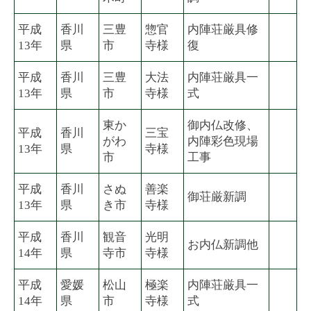
平成
香川
三豊
惣官
内陣荘厳具修
13年
県
市
寺様
復
平成
香川
三豊
大法
内陣荘厳具一
13年
県
市
寺様
式
東か
御内仏改修、
平成
香川
三宝
がわ
内陣彩色現場
13年
県
寺様
市
工事
平成
香川
さぬ
善楽
御荘厳新調
13年
県
き市
寺様
平成
香川
観音
光明
お内仏新調他
14年
県
寺市
寺様
平成
愛媛
松山
極楽
内陣荘厳具一
14年
県
市
寺様
式