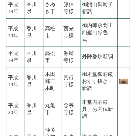
平成
香川
さぬ
籐信
御開山御厨子
19年
県
き市
寺様
新調
御内陣余間正
平成
香川
高松
西光
面壁画彩色一
19年
県
市
寺様
式
平成
香川
高松
源勝
外陣香炉新調
19年
県
市
寺様
木田
御本堂御荘厳
平成
香川
真行
郡三
おすす抜き・
19年
県
寺様
木町
新調
本堂内荘厳
平成
香川
丸亀
念宗
具、お内仏新
20年
県
市
寺様
調
仲多