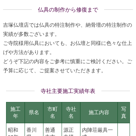
仏具の制作から修復まで
吉塚仏壇店では仏具の特注制作や、納骨壇の特注制作の
実績が多数ございます。
ご寺院様用仏具においても、お仏壇と同様に色々な仕上
げや方法があります。
どうぞ下記の内容をご参考に慎重にご検討ください。ご
予算に応じて、ご提案させていただきます。
寺社主要施工実績年表
施工
市町
寺社
写
県名
施工内容
年
名
名
真
昭和
香川
善通
源正
内陣荘厳具一