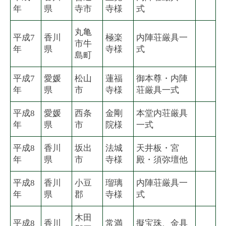
年
県
寺市
寺様
式
丸亀
平成7
香川
極楽
内陣荘厳具一
市牛
年
県
寺様
式
島町
平成7
愛媛
松山
蓮福
御本尊・内陣
年
県
市
寺様
荘厳具一式
平成8
愛媛
西条
金剛
本堂内荘厳具
年
県
市
院様
一式
平成8
香川
坂出
法城
天井板・宮
年
県
市
寺様
殿・須弥壇他
平成8
香川
小豆
瑠璃
内陣荘厳具一
年
県
郡
寺様
式
木田
平成8
香川
常満
擬宝珠、金具