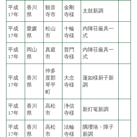
平成
香川
観音
金剛
太鼓新調
17年
県
寺市
寺様
平成
愛媛
松山
十輪
内陣荘厳具一
17年
県
市
寺様
式
平成
岡山
真庭
普門
内陣荘厳具一
17年
県
市
寺様
式
仲多
平成
香川
度郡
大念
蓮如様厨子新
17年
県
琴平
寺様
調
町
平成
香川
高松
浄信
新灯篭新調
17年
県
市
寺様
平成
香川
高松
法輪
隅瓔珞・障子
17年
県
市
寺様
新調