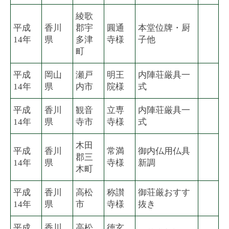
綾歌
平成
香川
郡宇
圓通
本堂位牌・厨
14年
県
多津
寺様
子他
町
平成
岡山
瀬戸
明王
内陣荘厳具一
14年
県
内市
院様
式
平成
香川
観音
立専
内陣荘厳具一
14年
県
寺市
寺様
式
木田
平成
香川
常満
御内仏用仏具
郡三
14年
県
寺様
新調
木町
平成
香川
高松
称讃
御荘厳おすす
14年
県
市
寺様
抜き
平成
香川
高松
徳玄