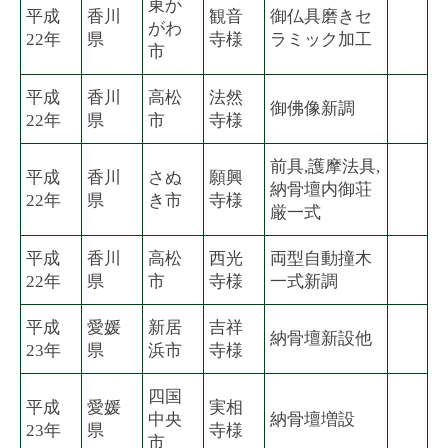
東か
平成
香川
観音
御仏具磨きセ
がわ
22年
県
寺様
ラミック加工
市
平成
香川
高松
法然
御佛像新調
22年
県
市
寺様
前具,護摩法具,
平成
香川
さぬ
願興
納骨壇内御荘
22年
県
き市
寺様
厳一式
平成
香川
高松
西光
両型自動撞木
22年
県
市
寺様
一式新調
平成
愛媛
新居
吉祥
納骨壇新設他
23年
県
浜市
寺様
四国
平成
愛媛
実相
中央
納骨壇増設
23年
県
寺様
市