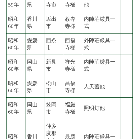
59年
県
寺市
寺様
他
昭和
香川
坂出
教専
内陣荘厳具一
60年
県
市
寺様
式
昭和
愛媛
西条
西福
外陣荘厳具一
60年
県
市
寺様
式
昭和
岡山
新見
祥光
内陣荘厳具一
60年
県
市
寺様
式
昭和
愛媛
松山
昌福
人天蓋他
60年
県
市
寺様
昭和
岡山
笠岡
福厳
照明灯他
60年
県
市
寺様
仲多
度郡
昭和
香川
最勝
内陣荘厳具一