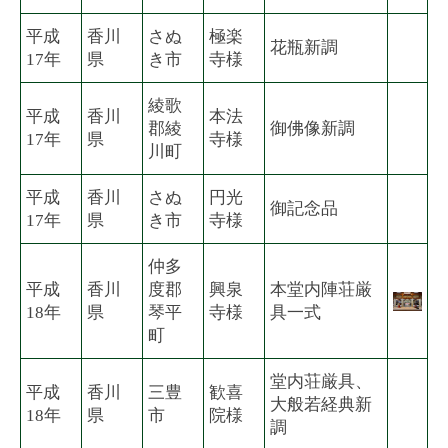
平成
香川
さぬ
極楽
花瓶新調
17年
県
き市
寺様
綾歌
平成
香川
本法
郡綾
御佛像新調
17年
県
寺様
川町
平成
香川
さぬ
円光
御記念品
17年
県
き市
寺様
仲多
平成
香川
度郡
興泉
本堂内陣荘厳
18年
県
琴平
寺様
具一式
町
堂内荘厳具、
平成
香川
三豊
歓喜
大般若経典新
18年
県
市
院様
調