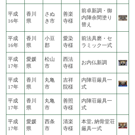
前卓新調・御
平成
香川
さぬ
善楽
内陣余間塗り
16年
県
き市
寺様
替え
平成
香川
小豆
愛染
前法具磨・セ
16年
県
郡
寺様
ラミック一式
平成
愛媛
松山
西法
お内仏新調
17年
県
市
寺様
平成
香川
丸亀
吉祥
内陣荘厳具一
17年
県
市
院様
式
平成
香川
丸亀
善照
内陣荘厳具一
17年
県
市
寺様
式
平成
愛媛
西条
清楽
本堂､納骨堂荘
17年
県
市
寺様
厳具一式