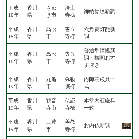
平成
香川
さぬ
浄土
御納骨壇新調
18年
県
き市
寺様
平成
香川
高松
善立
六角菱灯籠新
18年
県
市
寺様
調
普通型幢幡新
平成
香川
高松
専光
調・欄間おす
18年
県
市
寺様
す抜き
平成
香川
丸亀
弥勒
内陣荘厳具一
19年
県
市
院様
式
平成
香川
観音
仏証
本堂内荘厳具
19年
県
寺市
寺様
一式
平成
香川
三豊
善教
お内仏新調
19年
県
市
寺様