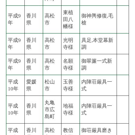
東植
平成9
香川
高松
御神輿修復,毛
田八
年
県
市
槍
幡様
平成9
香川
高松
光明
具足,本堂幕新
年
県
市
寺様
調
平成9
香川
高松
名願
御翠簾一式新
年
県
市
寺様
調
平成
愛媛
松山
玉善
内陣荘厳具一
10年
県
市
寺様
式
丸亀
平成
香川
地福
内陣荘厳具一
市広
10年
県
寺様
式
島町
平成
香川
高松
教信
御荘厳具磨き