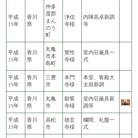
仲多
度郡
平成
香川
浄信
内陣高卓新調
まん
15年
県
寺様
等
のう
町
丸亀
平成
香川
寳性
堂内荘厳具一
市本
15年
県
寺様
式
島町
平成
香川
三豊
本門
本堂、客殿大
15年
県
市
寺様
太鼓新調
平成
香川
丸亀
願誓
堂内荘厳具新
15年
県
市
寺様
調等
平成
香川
高松
徳玄
欄間、礼盤一
15年
県
市
寺様
式