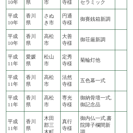
10年
県
市
寺様
セラミック
平成
香川
さぬ
円通
御賽銭箱新調
10年
県
き市
寺様
平成
香川
高松
大善
御荘厳新調
10年
県
市
寺様
平成
愛媛
松山
定秀
菊輪灯他
11年
県
市
寺様
平成
香川
高松
法然
五色幕一式
11年
県
市
寺様
平成
香川
高松
専光
御納骨壇一式,
11年
県
市
寺様
御記念品
木田
御内仏一式,書
平成
香川
真行
郡三
院障子欄間新
11年
県
寺様
木町
調