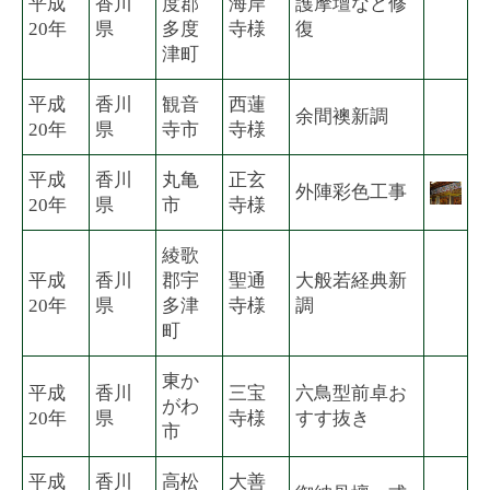
平成
香川
度郡
海岸
護摩壇など修
20年
県
多度
寺様
復
津町
平成
香川
観音
西蓮
余間襖新調
20年
県
寺市
寺様
平成
香川
丸亀
正玄
外陣彩色工事
20年
県
市
寺様
綾歌
平成
香川
郡宇
聖通
大般若経典新
20年
県
多津
寺様
調
町
東か
平成
香川
三宝
六鳥型前卓お
がわ
20年
県
寺様
すす抜き
市
平成
香川
高松
大善