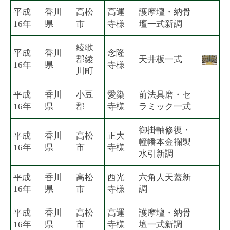
平成
香川
高松
高運
護摩壇・納骨
16年
県
市
寺様
壇一式新調
綾歌
平成
香川
念隆
郡綾
天井板一式
16年
県
寺様
川町
平成
香川
小豆
愛染
前法具磨・セ
16年
県
郡
寺様
ラミック一式
御掛軸修復・
平成
香川
高松
正大
幢幡本金襴製
16年
県
市
寺様
水引新調
平成
香川
高松
西光
六角人天蓋新
16年
県
市
寺様
調
平成
香川
高松
高運
護摩壇・納骨
16年
県
市
寺様
壇一式新調