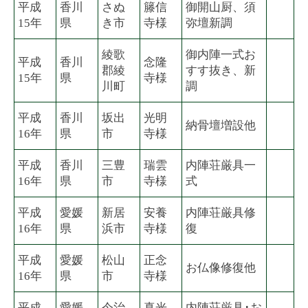
平成
香川
さぬ
籐信
御開山厨、須
15年
県
き市
寺様
弥壇新調
綾歌
御内陣一式お
平成
香川
念隆
郡綾
すす抜き、新
15年
県
寺様
川町
調
平成
香川
坂出
光明
納骨壇増設他
16年
県
市
寺様
平成
香川
三豊
瑞雲
内陣荘厳具一
16年
県
市
寺様
式
平成
愛媛
新居
安養
内陣荘厳具修
16年
県
浜市
寺様
復
平成
愛媛
松山
正念
お仏像修復他
16年
県
市
寺様
平成
愛媛
今治
真光
内陣荘厳具･お