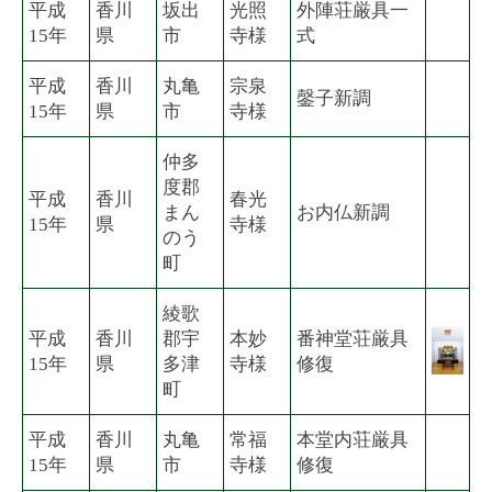
平成
香川
坂出
光照
外陣荘厳具一
15年
県
市
寺様
式
平成
香川
丸亀
宗泉
鏧子新調
15年
県
市
寺様
仲多
度郡
平成
香川
春光
まん
お内仏新調
15年
県
寺様
のう
町
綾歌
平成
香川
郡宇
本妙
番神堂荘厳具
15年
県
多津
寺様
修復
町
平成
香川
丸亀
常福
本堂内荘厳具
15年
県
市
寺様
修復