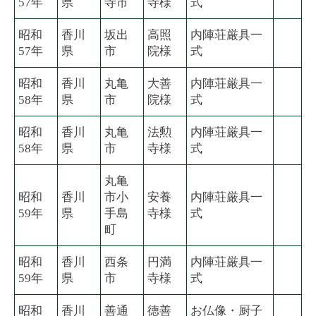
57年
県
寺市
寺様
式
昭和
香川
坂出
高照
内陣荘厳具一
57年
県
市
院様
式
昭和
香川
丸亀
大善
内陣荘厳具一
58年
県
市
院様
式
昭和
香川
丸亀
法勲
内陣荘厳具一
58年
県
市
寺様
式
丸亀
昭和
香川
市小
安養
内陣荘厳具一
59年
県
手島
寺様
式
町
昭和
香川
西条
円満
内陣荘厳具一
59年
県
市
寺様
式
昭和
香川
善通
徳善
お仏像・厨子