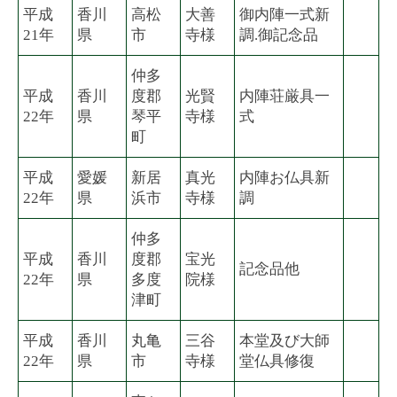
平成
香川
高松
大善
御内陣一式新
21年
県
市
寺様
調.御記念品
仲多
平成
香川
度郡
光賢
内陣荘厳具一
22年
県
琴平
寺様
式
町
平成
愛媛
新居
真光
内陣お仏具新
22年
県
浜市
寺様
調
仲多
平成
香川
度郡
宝光
記念品他
22年
県
多度
院様
津町
平成
香川
丸亀
三谷
本堂及び大師
22年
県
市
寺様
堂仏具修復