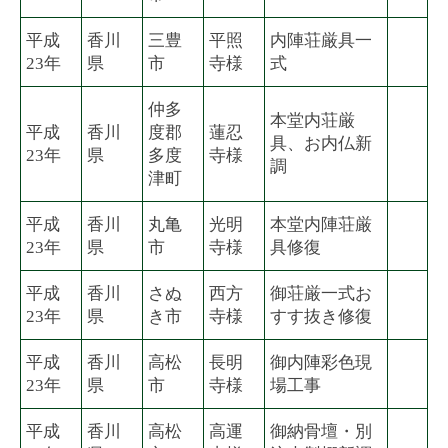
平成
香川
三豊
平照
内陣荘厳具一
23年
県
市
寺様
式
仲多
本堂内荘厳
平成
香川
度郡
蓮忍
具、お内仏新
23年
県
多度
寺様
調
津町
平成
香川
丸亀
光明
本堂内陣荘厳
23年
県
市
寺様
具修復
平成
香川
さぬ
西方
御荘厳一式お
23年
県
き市
寺様
すす抜き修復
平成
香川
高松
長明
御内陣彩色現
23年
県
市
寺様
場工事
平成
香川
高松
高運
御納骨壇・別