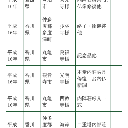
16年
県
市
寺様
仏像修復他
仲多
平成
香川
度郡
少林
絡子・輪袈裟
16年
県
多度
寺様
他
津町
平成
香川
丸亀
萬福
記念品他
16年
県
市
寺様
本堂内荘厳具
平成
香川
観音
光明
修復、お内仏
16年
県
寺市
寺様
新調
平成
香川
丸亀
西教
内陣荘厳具一
16年
県
市
寺様
式
仲多
平成
香川
度郡
海岸
二重塔内部荘