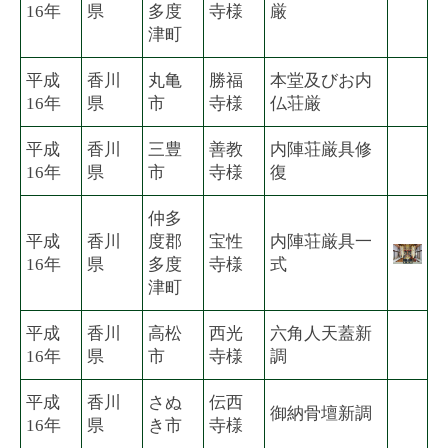
16年
県
多度
寺様
厳
津町
平成
香川
丸亀
勝福
本堂及びお内
16年
県
市
寺様
仏荘厳
平成
香川
三豊
善教
内陣荘厳具修
16年
県
市
寺様
復
仲多
平成
香川
度郡
宝性
内陣荘厳具一
16年
県
多度
寺様
式
津町
平成
香川
高松
西光
六角人天蓋新
16年
県
市
寺様
調
平成
香川
さぬ
伝西
御納骨壇新調
16年
県
き市
寺様