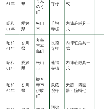
まん
61年
県
寺様
式
のう
町
昭和
愛媛
松山
千福
内陣荘厳具一
61年
県
市
寺様
式
丸亀
昭和
香川
長徳
内陣荘厳具一
市本
61年
県
寺様
式
島町
昭和
愛媛
松山
蓮福
内陣荘厳具一
61年
県
市
寺様
式
観音
昭和
香川
寺市
泉蔵
天蓋・四面
62年
県
伊吹
院様
器・幢幡他
町
阿弥