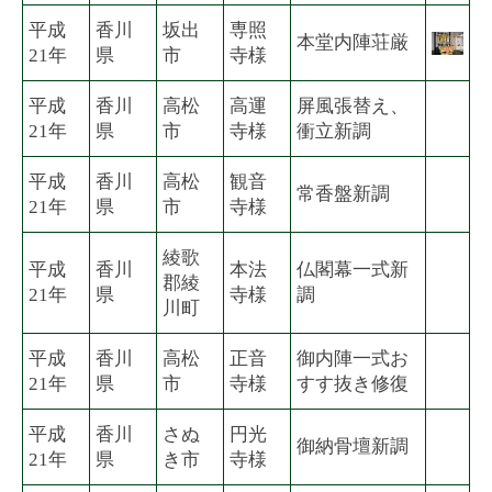
平成
香川
坂出
専照
本堂内陣荘厳
21年
県
市
寺様
平成
香川
高松
高運
屏風張替え、
21年
県
市
寺様
衝立新調
平成
香川
高松
観音
常香盤新調
21年
県
市
寺様
綾歌
平成
香川
本法
仏閣幕一式新
郡綾
21年
県
寺様
調
川町
平成
香川
高松
正音
御内陣一式お
21年
県
市
寺様
すす抜き修復
平成
香川
さぬ
円光
御納骨壇新調
21年
県
き市
寺様