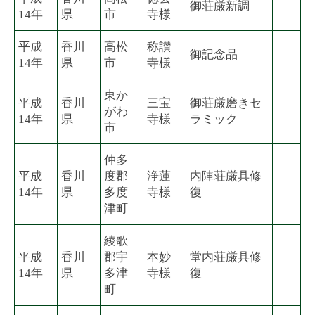
御荘厳新調
14年
県
市
寺様
平成
香川
高松
称讃
御記念品
14年
県
市
寺様
東か
平成
香川
三宝
御荘厳磨きセ
がわ
14年
県
寺様
ラミック
市
仲多
平成
香川
度郡
浄蓮
内陣荘厳具修
14年
県
多度
寺様
復
津町
綾歌
平成
香川
郡宇
本妙
堂内荘厳具修
14年
県
多津
寺様
復
町