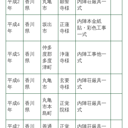
平成2
香川
丸亀
願誓
内陣荘厳具一
年
県
市
寺様
式
内陣本金紙
平成4
香川
坂出
正蓮
貼・彩色工事
年
県
市
寺様
一式
仲多
平成5
香川
度郡
浄蓮
内陣工事他一
年
県
多度
寺様
式
津町
平成6
香川
丸亀
玄要
内陣荘厳具一
年
県
市
寺様
式
丸亀
平成6
香川
正覚
内陣荘厳具一
市本
年
県
院様
式
島町
平成7
香川
善通
正覚
内陣荘厳具一