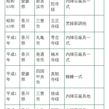
昭和
愛媛
新居
内陣荘厳具一
陀寺
63年
県
浜市
式
様
昭和
香川
三豊
立正
梵鐘新調他
63年
県
市
寺様
平成1
香川
丸亀
専念
内陣荘厳具一
年
県
市
寺様
式
平成1
香川
善通
楠木
内陣荘厳具一
年
県
寺市
寺様
式
四国
平成1
愛媛
真観
中央
幢幡一式
年
県
寺様
市
平成1
香川
三豊
徳成
内陣荘厳具他
年
県
市
寺様