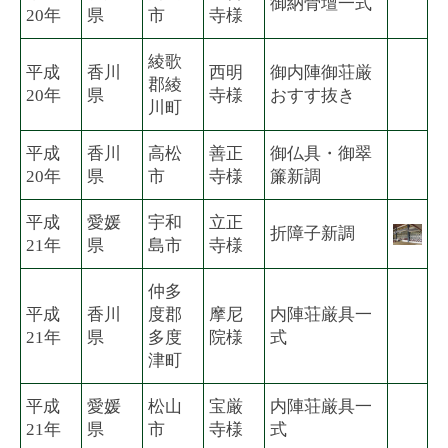
御納骨壇一式
20年
県
市
寺様
綾歌
平成
香川
西明
御内陣御荘厳
郡綾
20年
県
寺様
おすす抜き
川町
平成
香川
高松
善正
御仏具・御翠
20年
県
市
寺様
簾新調
平成
愛媛
宇和
立正
折障子新調
21年
県
島市
寺様
仲多
平成
香川
度郡
摩尼
内陣荘厳具一
21年
県
多度
院様
式
津町
平成
愛媛
松山
宝厳
内陣荘厳具一
21年
県
市
寺様
式