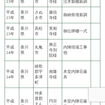
23年
県
市
寺様
注木製棚新調
平成
香川
さぬ
籐信
御納骨壇新調
23年
県
き市
寺様
平成
香川
高松
実相
御位牌棚一式
23年
県
市
寺様
興正
平成
香川
丸亀
内陣現場工事
寺別
24年
県
市
他
院様
綾歌
平成
香川
郡宇
南隆
本堂内陣荘厳
24年
県
多津
寺様
具
町
仲多
度郡
平成
香川
円宗
本堂内陣荘厳
まん