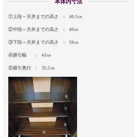
本体内寸法
①上段～天井までの高さ : 40.5㎝
②中段～天井までの高さ : 49㎝
③下段～天井までの高さ : 59㎝
④膳引幅 : 43㎝
⑤膳引奥行 : 35.5㎝