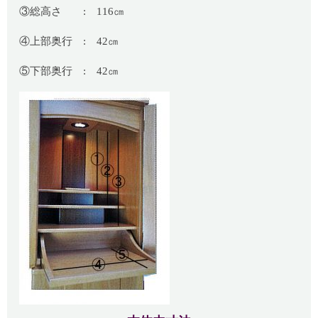
③総高さ : 116㎝
④上部奥行 : 42㎝
⑤下部奥行 : 42㎝