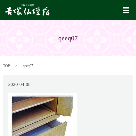
メ
qeeq07
TOP
qeeq07
2020-04-08