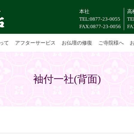
本社
高
TEL:0877-23-0055
TE
FAX:0877-23-0056
FA
って
アフターサービス
お仏壇の修復
ご寺院様へ
袖付一社(背面)