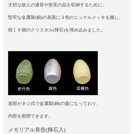
大切な故人の遺骨や形見の品を収納するために、
堅牢な金属製(銅)の表面に３色のニッケルメッキを施し、
煌く６個のクリスタル(輝石)を埋め込みました。
底部がネジ式で金属製(銅)の蓋になっており、
内部を密閉できます。
メモリアル骨壺(輝石入)