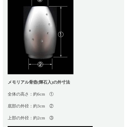
メモリアル骨壺(輝石入)の外寸法
全体の高さ：約6cm ①
底部の外径：約3cm ②
上部の外径：約2cm ③