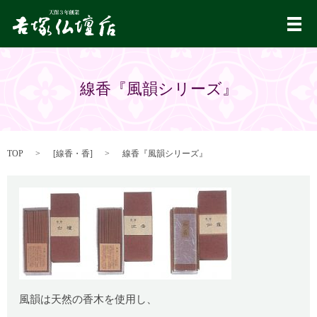
メ
線香『風韻シリーズ』
TOP
[
線香・香
]
線香『風韻シリーズ』
風韻は天然の香木を使用し、