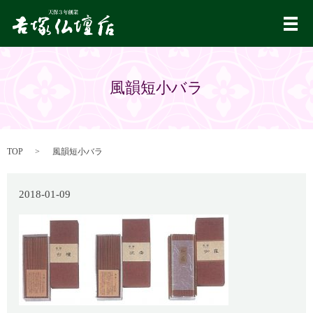
メ
風韻短小バラ
TOP
風韻短小バラ
2018-01-09