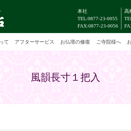
本社
高
TEL:0877-23-0055
TE
FAX:0877-23-0056
FA
って
アフターサービス
お仏壇の修復
ご寺院様へ
風韻長寸１把入