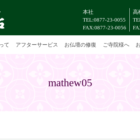
本社
高
TEL:0877-23-0055
TE
FAX:0877-23-0056
FA
って
アフターサービス
お仏壇の修復
ご寺院様へ
mathew05