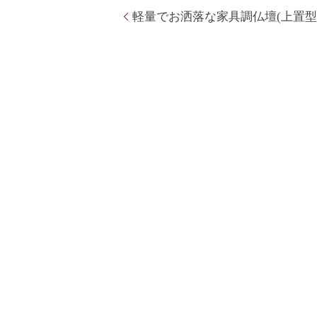
軽量でお洒落な家具調仏壇(上置型