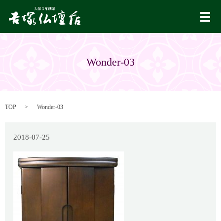
メ
Wonder-03
TOP
Wonder-03
2018-07-25