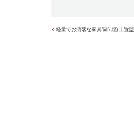
軽量でお洒落な家具調仏壇(上置型