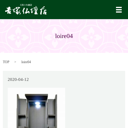
メ
loire04
TOP
loire04
2020-04-12