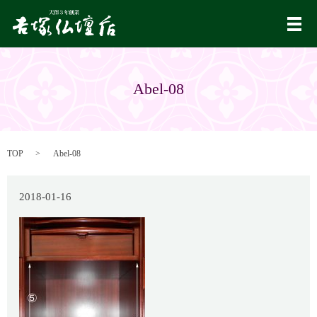
メ
Abel-08
TOP
Abel-08
2018-01-16