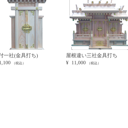
付一社(金具打ち)
屋根違い三社金具打ち
1,100
¥ 11,000
（税込）
（税込）