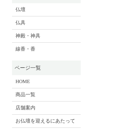
仏壇
仏具
神殿・神具
線香・香
HOME
商品一覧
店舗案内
お仏壇を迎えるにあたって