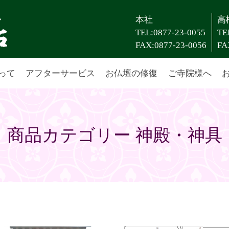
本社
高
TEL:0877-23-0055
TE
FAX:0877-23-0056
FA
って
アフターサービス
お仏壇の修復
ご寺院様へ
商品カテゴリー 神殿・神具