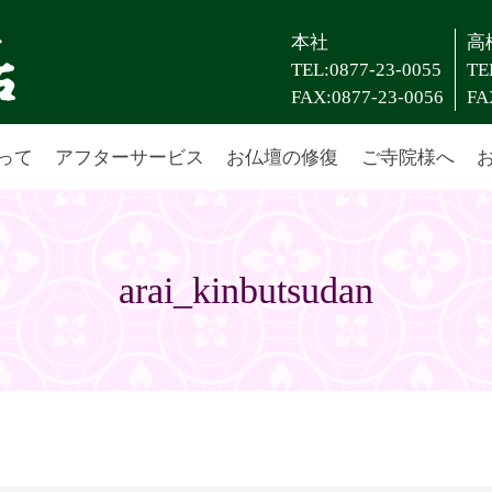
本社
高
TEL:0877-23-0055
TE
FAX:0877-23-0056
FA
って
アフターサービス
お仏壇の修復
ご寺院様へ
arai_kinbutsudan