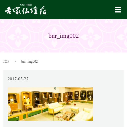
メ
bnr_img002
TOP
bnr_img002
2017-05-27