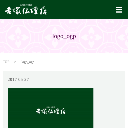
メ
logo_ogp
TOP
logo_ogp
2017-05-27