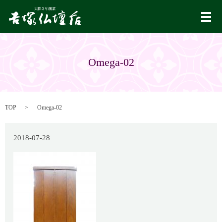
メ
Omega-02
TOP
Omega-02
2018-07-28