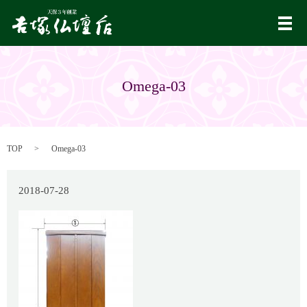
メ
Omega-03
TOP
Omega-03
2018-07-28