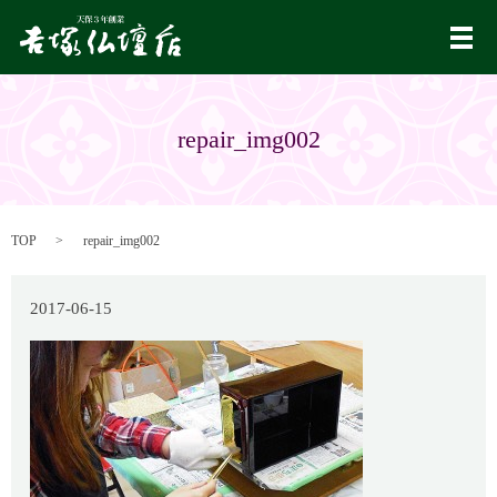
メ
repair_img002
TOP
repair_img002
2017-06-15