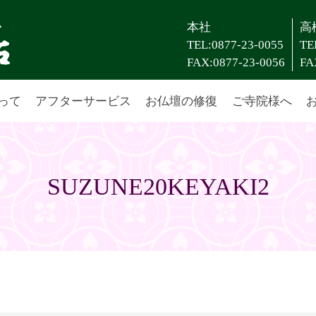
本社
高
TEL:0877-23-0055
TE
FAX:0877-23-0056
FA
って
アフターサービス
お仏壇の修復
ご寺院様へ
SUZUNE20KEYAKI2